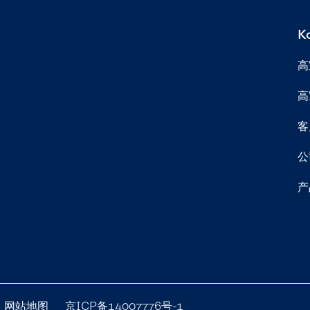
K
高
高
客
公
产
网站地图
京ICP备14007776号-1