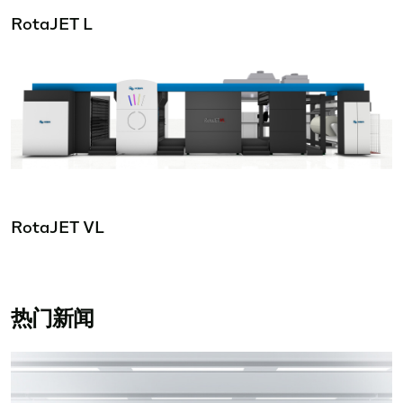
RotaJET L
RotaJET VL
热门新闻